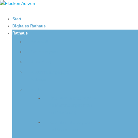
Start
Digitales Rathaus
Rathaus
Amtsblatt
Stellenangebote
Ausbildung
Ausschreibungen und
Aufträge
Politik
Ratsinformationssystem –
für Mandatsträger:innen
und Verwaltung
Ratsinformationssystem –
für Bürger:innen