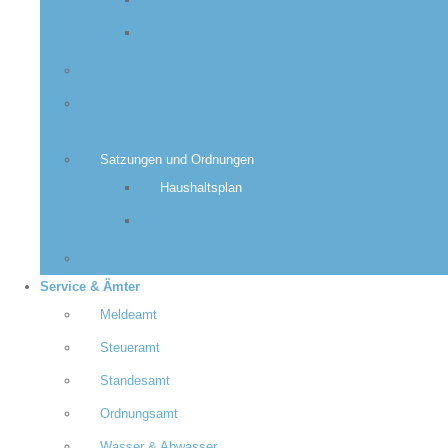
Zuständigkeiten
Gleichstellungsbeauftragte
Öffnungszeiten
Öffentliche
Bekanntmachungen
Satzungen und Ordnungen
Haushaltsplan
Satzungen
Klimaschutz
Service & Ämter
Meldeamt
Steueramt
Standesamt
Ordnungsamt
Wasser & Abwasser