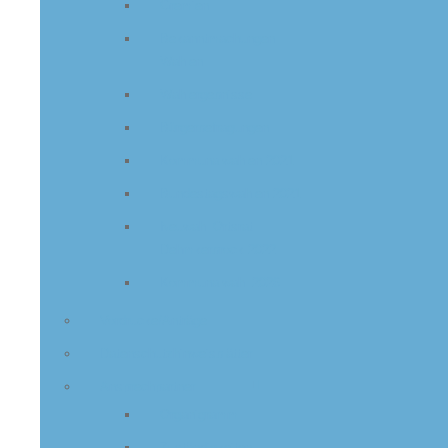
Gremien
Bekanntmachungen
Wahlen
Wahlergebnisse
Bürgerbefragungen
Kommunalwahlen 2021
Bundestagswahlen 2021
Neuwahl Ortsrat
Dehmkerbrock 2022
Kommunalwahl 2026
Vordrucke/Anträge
Datenschutzhinweisblätter
Ansprechpartner
Organigramm