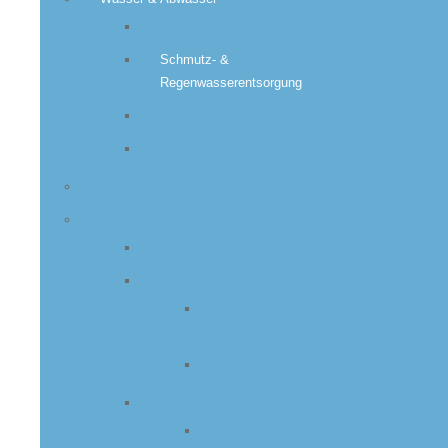
Wasserversorgung
Schmutz- &
Regenwasserentsorgung
Kleinkläranlagen
Jahresablesung
Friedhöfe
Bauen & Wohnen
IEK
Bauleitplanung
Rechtskräftige
Bebauungspläne
Aktuell im Verfahren
Lärmaktionsplanung
Rechtskräftige