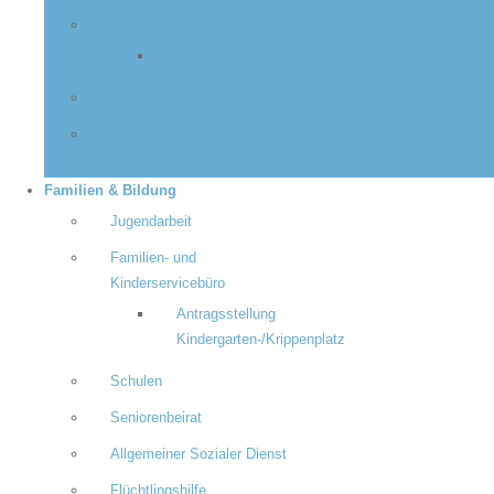
Feuerwehr
Neuigkeiten
Externe Dienstleistungen
Zivil- und
Katastrophenschutz
Familien & Bildung
Jugendarbeit
Familien- und
Kinderservicebüro
Antragsstellung
Kindergarten-/Krippenplatz
Schulen
Seniorenbeirat
Allgemeiner Sozialer Dienst
Flüchtlingshilfe