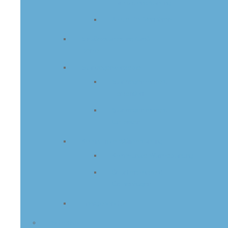
Lärmaktionsplanung
Aktuell im Verfahren
Straßensanierung Groß
Berkel
Starkregenkonzepte
Starkregenkonzept
Herkendorf
Starkregenkonzept
Gellersen
Kommunale Wärmeplanung
Kommunale Wärmeplanung
Quartierskonzept
Grupenhagen
Energieberichte
Schiedsamt