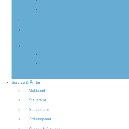
Zuständigkeiten
Gleichstellungsbeauftragte
Öffnungszeiten
Öffentliche
Bekanntmachungen
Satzungen und Ordnungen
Haushaltsplan
Satzungen
Klimaschutz
Service & Ämter
Meldeamt
Steueramt
Standesamt
Ordnungsamt
Wasser & Abwasser