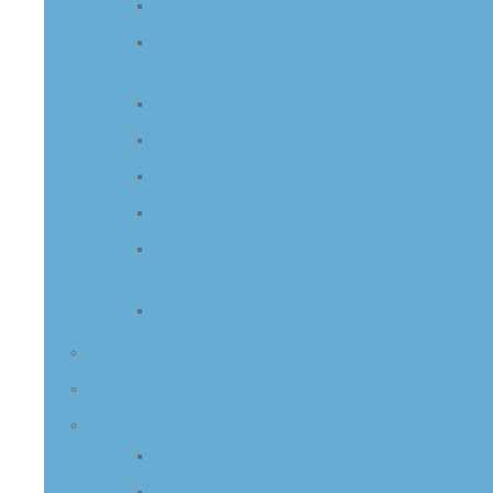
Gremien
Bekanntmachungen
Wahlen
Wahlergebnisse
Bürgerbefragungen
Kommunalwahlen 2021
Bundestagswahlen 2021
Neuwahl Ortsrat
Dehmkerbrock 2022
Kommunalwahl 2026
Vordrucke/Anträge
Datenschutzhinweisblätter
Ansprechpartner
Organigramm