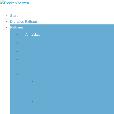
Start
Digitales Rathaus
Rathaus
Amtsblatt
Stellenangebote
Ausbildung
Ausschreibungen und
Aufträge
Politik
Ratsinformationssystem –
für Mandatsträger:innen
und Verwaltung
Ratsinformationssystem –
für Bürger:innen