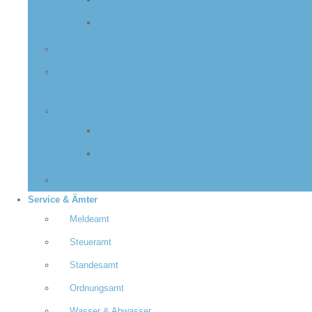
Zuständigkeiten
Gleichstellungsbeauftragte
Öffnungszeiten
Öffentliche
Bekanntmachungen
Satzungen und Ordnungen
Haushaltsplan
Satzungen
Klimaschutz
Service & Ämter
Meldeamt
Steueramt
Standesamt
Ordnungsamt
Wasser & Abwasser