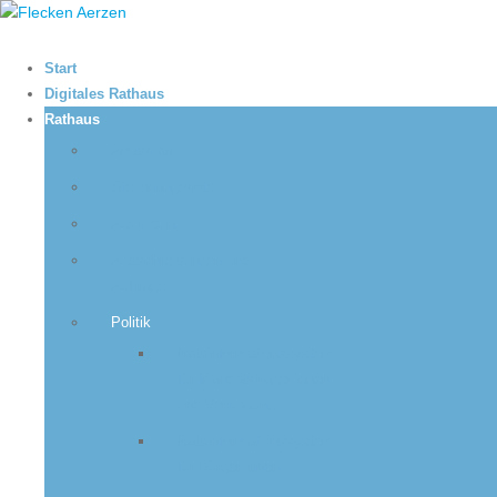
Start
Digitales Rathaus
Rathaus
Amtsblatt
Stellenangebote
Ausbildung
Ausschreibungen und
Aufträge
Politik
Ratsinformationssystem –
für Mandatsträger:innen
und Verwaltung
Ratsinformationssystem –
für Bürger:innen