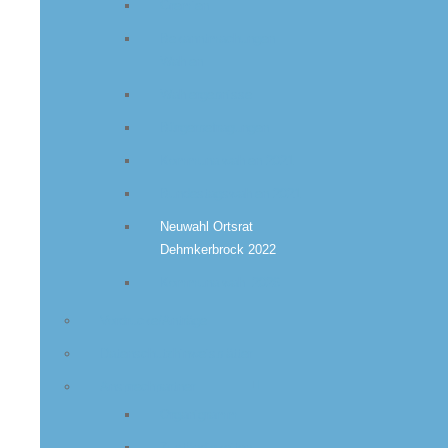
Gremien
Bekanntmachungen
Wahlen
Wahlergebnisse
Bürgerbefragungen
Kommunalwahlen 2021
Bundestagswahlen 2021
Neuwahl Ortsrat
Dehmkerbrock 2022
Kommunalwahl 2026
Vordrucke/Anträge
Datenschutzhinweisblätter
Ansprechpartner
Organigramm