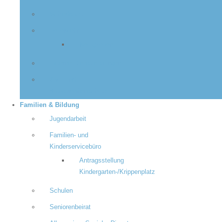
Schiedsamt
Feuerwehr
Neuigkeiten
Externe Dienstleistungen
Zivil- und
Katastrophenschutz
Familien & Bildung
Jugendarbeit
Familien- und
Kinderservicebüro
Antragsstellung
Kindergarten-/Krippenplatz
Schulen
Seniorenbeirat