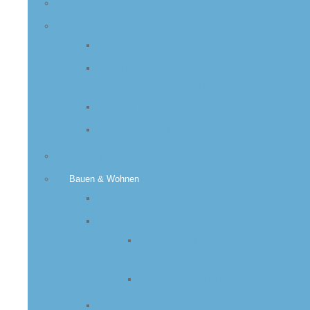
Ordnungsamt
Wasser & Abwasser
Wasserversorgung
Schmutz- &
Regenwasserentsorgung
Kleinkläranlagen
Jahresablesung
Friedhöfe
Bauen & Wohnen
IEK
Bauleitplanung
Rechtskräftige
Bebauungspläne
Aktuell im Verfahren
Lärmaktionsplanung