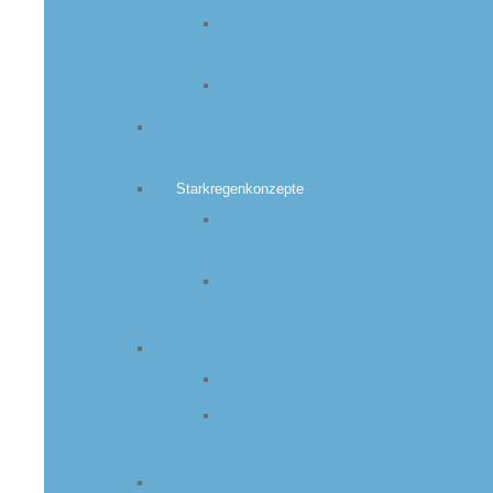
Rechtskräftige
Lärmaktionsplanung
Aktuell im Verfahren
Straßensanierung Groß
Berkel
Starkregenkonzepte
Starkregenkonzept
Herkendorf
Starkregenkonzept
Gellersen
Kommunale Wärmeplanung
Kommunale Wärmeplanung
Quartierskonzept
Grupenhagen
Energieberichte