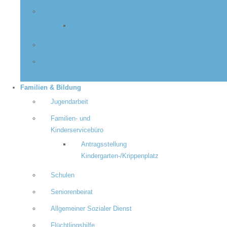
Feuerwehr
Neuigkeiten
Externe Dienstleistungen
Zivil- und
Katastrophenschutz
Familien & Bildung
Jugendarbeit
Familien- und
Kinderservicebüro
Antragsstellung
Kindergarten-/Krippenplatz
Schulen
Seniorenbeirat
Allgemeiner Sozialer Dienst
Flüchtlingshilfe