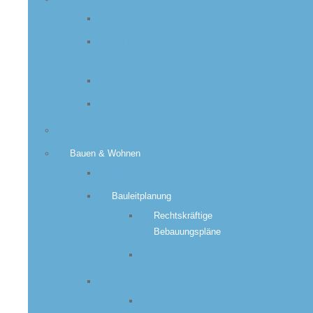
Wasserversorgung
Schmutz- &
Regenwasserentsorgung
Kleinkläranlagen
Jahresablesung
Friedhöfe
Bauen & Wohnen
IEK
Bauleitplanung
Rechtskräftige
Bebauungspläne
Aktuell im Verfahren
Lärmaktionsplanung
Rechtskräftige