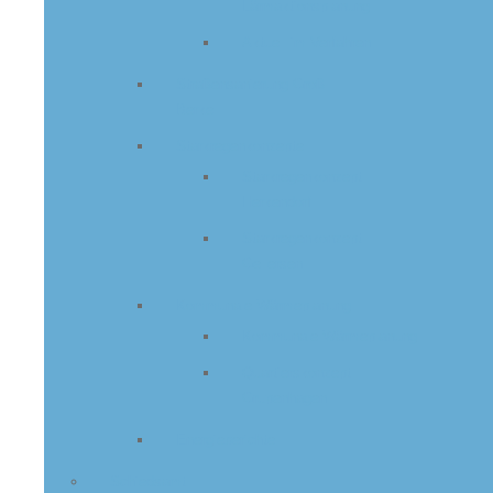
Lärmaktionsplanung
Aktuell im Verfahren
Straßensanierung Groß
Berkel
Starkregenkonzepte
Starkregenkonzept
Herkendorf
Starkregenkonzept
Gellersen
Kommunale Wärmeplanung
Kommunale Wärmeplanung
Quartierskonzept
Grupenhagen
Energieberichte
Schiedsamt