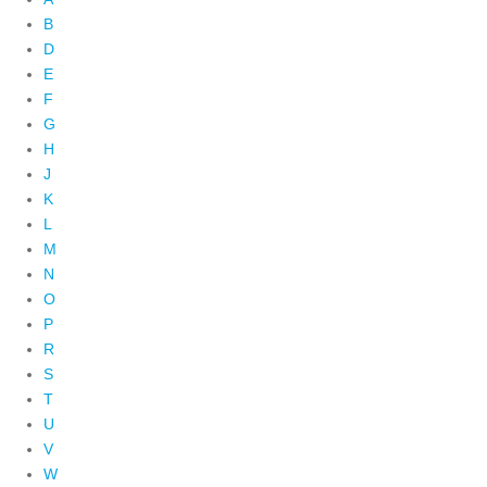
B
D
E
F
G
H
J
K
L
M
N
O
P
R
S
T
U
V
W